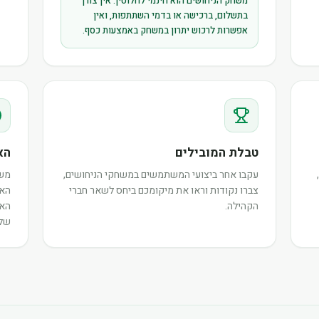
משחק הניחושים הוא חינמי לחלוטין. אין צורך
בתשלום, ברכישה או בדמי השתתפות, ואין
אפשרות לרכוש יתרון במשחק באמצעות כסף.
טבלת המובילים
הא
עקבו אחר ביצועי המשתמשים במשחקי הניחושים,
משת
צברו נקודות וראו את מיקומכם ביחס לשאר חברי
האי
הקהילה.
האו
שלה