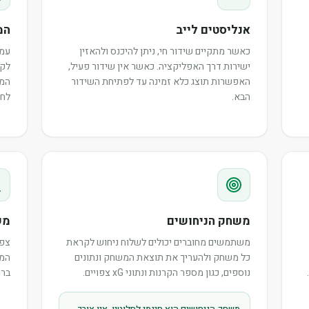
אנליסטים לייב
המ
כאשר מתקיים שידור חי, ניתן להיכנס ולהאזין
עמו
ישירות דרך האפליקציה. כאשר אין שידור פעיל,
לקר
האפשרות תוצג כלא זמינה עד לפתיחת השידור
המש
הבא.
לחב
משחק הניחושים
מש
משתמשים מחוברים יכולים לשלוח ניחוש לקראת
צפו
כל משחק ולהעריך את תוצאת המשחק ונתונים
המר
נוספים, כגון מספר הקרנות ונתוני xG צפויים.
ברו