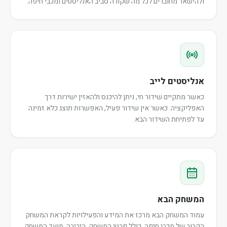
ולהישאר מחוברים לכל מה שקורה סביב האנליסטים ומכבי חיפה.
אנליסטים לייב
כאשר מתקיים שידור חי, ניתן להיכנס ולהאזין ישירות דרך
האפליקציה. כאשר אין שידור פעיל, האפשרות תוצג כלא זמינה
עד לפתיחת השידור הבא.
המשחק הבא
עמוד המשחק הבא מרכז את המידע והפעילויות לקראת המשחק
הקרוב של מכבי חיפה, כולל פרטי המשחק, היריבה, מועד המשחק