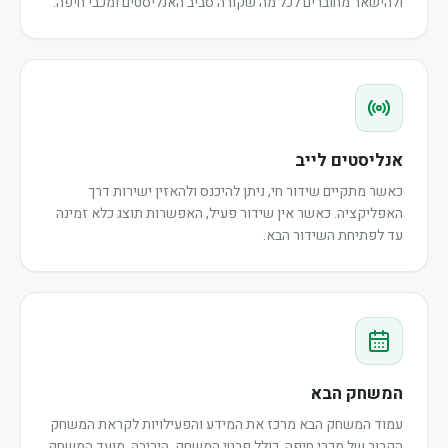
ולהישאר מחוברים לכל מה שקורה סביב האנליסטים ומכבי חיפה.
אנליסטים לייב
כאשר מתקיים שידור חי, ניתן להיכנס ולהאזין ישירות דרך
האפליקציה. כאשר אין שידור פעיל, האפשרות תוצג כלא זמינה
עד לפתיחת השידור הבא.
המשחק הבא
עמוד המשחק הבא מרכז את המידע והפעילויות לקראת המשחק
הקרוב של מכבי חיפה, כולל פרטי המשחק, היריבה, מועד המשחק