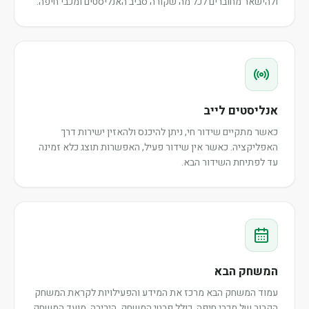
ולהישאר מחוברים לכל מה שקורה סביב האנליסטים ומכבי חיפה.
אנליסטים לייב
כאשר מתקיים שידור חי, ניתן להיכנס ולהאזין ישירות דרך
האפליקציה. כאשר אין שידור פעיל, האפשרות תוצג כלא זמינה
עד לפתיחת השידור הבא.
המשחק הבא
עמוד המשחק הבא מרכז את המידע והפעילויות לקראת המשחק
הקרוב של מכבי חיפה, כולל פרטי המשחק, היריבה, מועד המשחק