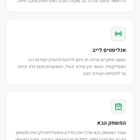
ולהישאר מחוברים לכל מה שקורה סביב האנליסטים ומכבי חיפה.
אנליסטים לייב
כאשר מתקיים שידור חי, ניתן להיכנס ולהאזין ישירות דרך
האפליקציה. כאשר אין שידור פעיל, האפשרות תוצג כלא זמינה
עד לפתיחת השידור הבא.
המשחק הבא
עמוד המשחק הבא מרכז את המידע והפעילויות לקראת המשחק
הקרוב של מכבי חיפה, כולל פרטי המשחק, היריבה, מועד המשחק