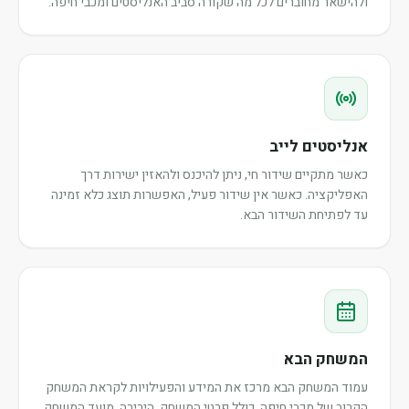
ולהישאר מחוברים לכל מה שקורה סביב האנליסטים ומכבי חיפה.
אנליסטים לייב
כאשר מתקיים שידור חי, ניתן להיכנס ולהאזין ישירות דרך
האפליקציה. כאשר אין שידור פעיל, האפשרות תוצג כלא זמינה
עד לפתיחת השידור הבא.
המשחק הבא
עמוד המשחק הבא מרכז את המידע והפעילויות לקראת המשחק
הקרוב של מכבי חיפה, כולל פרטי המשחק, היריבה, מועד המשחק