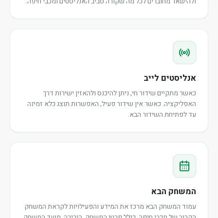
ולהישאר מחוברים לכל מה שקורה סביב האנליסטים ומכבי חיפה.
אנליסטים לייב
כאשר מתקיים שידור חי, ניתן להיכנס ולהאזין ישירות דרך
האפליקציה. כאשר אין שידור פעיל, האפשרות תוצג כלא זמינה
עד לפתיחת השידור הבא.
המשחק הבא
עמוד המשחק הבא מרכז את המידע והפעילויות לקראת המשחק
הקרוב של מכבי חיפה, כולל פרטי המשחק, היריבה, מועד המשחק