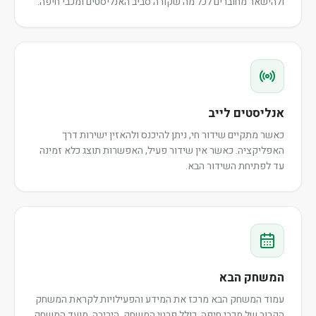
ולהישאר מחוברים לכל מה שקורה סביב האנליסטים ומכבי חיפה.
אנליסטים לייב
כאשר מתקיים שידור חי, ניתן להיכנס ולהאזין ישירות דרך
האפליקציה. כאשר אין שידור פעיל, האפשרות תוצג כלא זמינה
עד לפתיחת השידור הבא.
המשחק הבא
עמוד המשחק הבא מרכז את המידע והפעילויות לקראת המשחק
הקרוב של מכבי חיפה, כולל פרטי המשחק, היריבה, מועד המשחק