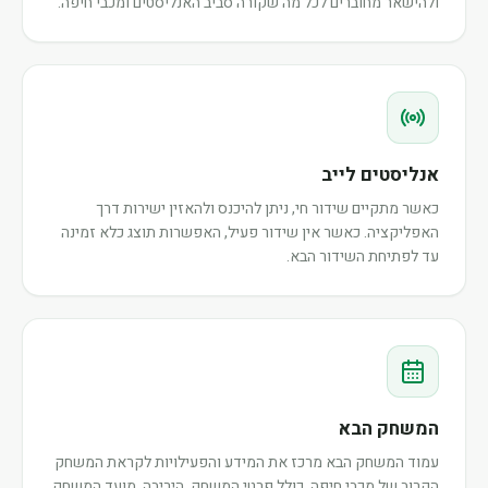
ולהישאר מחוברים לכל מה שקורה סביב האנליסטים ומכבי חיפה.
אנליסטים לייב
כאשר מתקיים שידור חי, ניתן להיכנס ולהאזין ישירות דרך
האפליקציה. כאשר אין שידור פעיל, האפשרות תוצג כלא זמינה
עד לפתיחת השידור הבא.
המשחק הבא
עמוד המשחק הבא מרכז את המידע והפעילויות לקראת המשחק
הקרוב של מכבי חיפה, כולל פרטי המשחק, היריבה, מועד המשחק