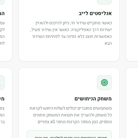
אנליסטים לייב
המ
כאשר מתקיים שידור חי, ניתן להיכנס ולהאזין
עמו
ישירות דרך האפליקציה. כאשר אין שידור פעיל,
לקר
האפשרות תוצג כלא זמינה עד לפתיחת השידור
המש
הבא.
לחב
משחק הניחושים
מש
משתמשים מחוברים יכולים לשלוח ניחוש לקראת
צפו
כל משחק ולהעריך את תוצאת המשחק ונתונים
המר
נוספים, כגון מספר הקרנות ונתוני xG צפויים.
ברו