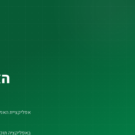
הא
אפליקציית האנלי
באפליקציה תוכל