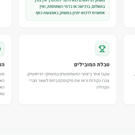
משחק הניחושים הוא חינמי לחלוטין. אין צורך
בתשלום, ברכישה או בדמי השתתפות, ואין
אפשרות לרכוש יתרון במשחק באמצעות כסף.
טבלת המובילים
הא
עקבו אחר ביצועי המשתמשים במשחקי הניחושים,
משת
צברו נקודות וראו את מיקומכם ביחס לשאר חברי
האי
הקהילה.
האו
שלה