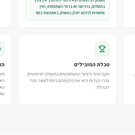
משחק הניחושים הוא חינמי לחלוטין. אין צורך
בתשלום, ברכישה או בדמי השתתפות, ואין
אפשרות לרכוש יתרון במשחק באמצעות כסף.
טבלת המובילים
הא
עקבו אחר ביצועי המשתמשים במשחקי הניחושים,
משת
צברו נקודות וראו את מיקומכם ביחס לשאר חברי
האי
הקהילה.
האו
שלה