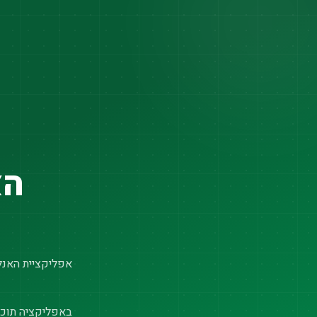
הא
אפליקציית האנלי
באפליקציה תוכל