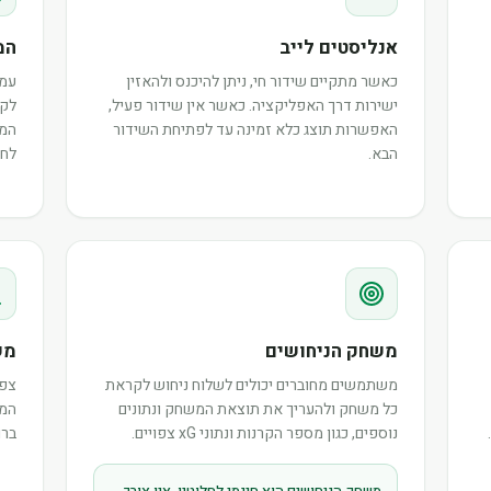
אנליסטים לייב
המ
כאשר מתקיים שידור חי, ניתן להיכנס ולהאזין
עמו
ישירות דרך האפליקציה. כאשר אין שידור פעיל,
לקר
האפשרות תוצג כלא זמינה עד לפתיחת השידור
המש
הבא.
לחב
משחק הניחושים
מש
משתמשים מחוברים יכולים לשלוח ניחוש לקראת
צפו
כל משחק ולהעריך את תוצאת המשחק ונתונים
המר
נוספים, כגון מספר הקרנות ונתוני xG צפויים.
ברו