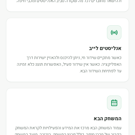
ולהישאר מחוברים לכל מה שקורה סביב האנליסטים ומכבי חיפה.
אנליסטים לייב
כאשר מתקיים שידור חי, ניתן להיכנס ולהאזין ישירות דרך
האפליקציה. כאשר אין שידור פעיל, האפשרות תוצג כלא זמינה
עד לפתיחת השידור הבא.
המשחק הבא
עמוד המשחק הבא מרכז את המידע והפעילויות לקראת המשחק
הקרוב של מכבי חיפה, כולל פרטי המשחק, היריבה, מועד המשחק