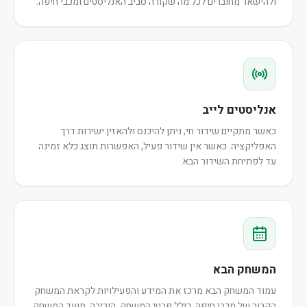
ולהישאר מחוברים לכל מה שקורה סביב האנליסטים ומכבי חיפה.
אנליסטים לייב
כאשר מתקיים שידור חי, ניתן להיכנס ולהאזין ישירות דרך
האפליקציה. כאשר אין שידור פעיל, האפשרות תוצג כלא זמינה
עד לפתיחת השידור הבא.
המשחק הבא
עמוד המשחק הבא מרכז את המידע והפעילויות לקראת המשחק
הקרוב של מכבי חיפה, כולל פרטי המשחק, היריבה, מועד המשחק