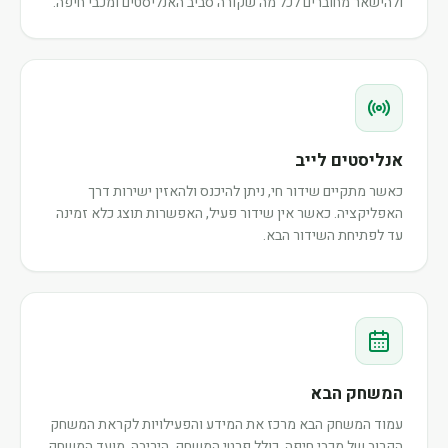
ולהישאר מחוברים לכל מה שקורה סביב האנליסטים ומכבי חיפה.
אנליסטים לייב
כאשר מתקיים שידור חי, ניתן להיכנס ולהאזין ישירות דרך
האפליקציה. כאשר אין שידור פעיל, האפשרות תוצג כלא זמינה
עד לפתיחת השידור הבא.
המשחק הבא
עמוד המשחק הבא מרכז את המידע והפעילויות לקראת המשחק
הקרוב של מכבי חיפה, כולל פרטי המשחק, היריבה, מועד המשחק