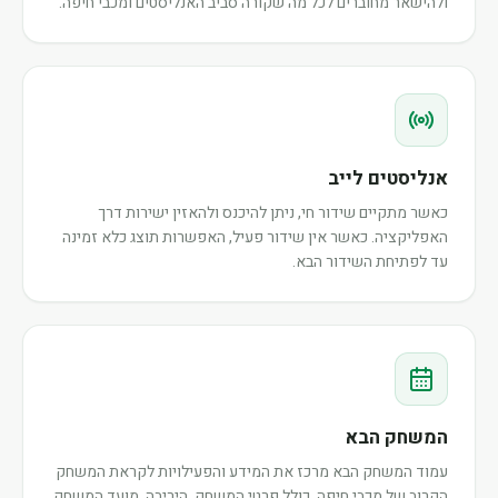
ולהישאר מחוברים לכל מה שקורה סביב האנליסטים ומכבי חיפה.
אנליסטים לייב
כאשר מתקיים שידור חי, ניתן להיכנס ולהאזין ישירות דרך
האפליקציה. כאשר אין שידור פעיל, האפשרות תוצג כלא זמינה
עד לפתיחת השידור הבא.
המשחק הבא
עמוד המשחק הבא מרכז את המידע והפעילויות לקראת המשחק
הקרוב של מכבי חיפה, כולל פרטי המשחק, היריבה, מועד המשחק