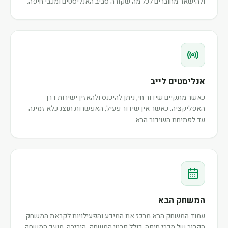
ולהישאר מחוברים לכל מה שקורה סביב האנליסטים ומכבי חיפה.
אנליסטים לייב
כאשר מתקיים שידור חי, ניתן להיכנס ולהאזין ישירות דרך
האפליקציה. כאשר אין שידור פעיל, האפשרות תוצג כלא זמינה
עד לפתיחת השידור הבא.
המשחק הבא
עמוד המשחק הבא מרכז את המידע והפעילויות לקראת המשחק
הקרוב של מכבי חיפה, כולל פרטי המשחק, היריבה, מועד המשחק