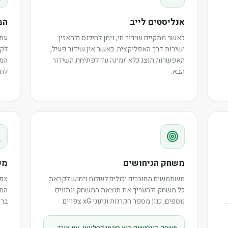
אנליסטים לייב
המ
כאשר מתקיים שידור חי, ניתן להיכנס ולהאזין
עמו
ישירות דרך האפליקציה. כאשר אין שידור פעיל,
לקר
האפשרות תוצג כלא זמינה עד לפתיחת השידור
המש
הבא.
לחב
משחק הניחושים
מש
משתמשים מחוברים יכולים לשלוח ניחוש לקראת
צפו
כל משחק ולהעריך את תוצאת המשחק ונתונים
המר
נוספים, כגון מספר הקרנות ונתוני xG צפויים.
ברו