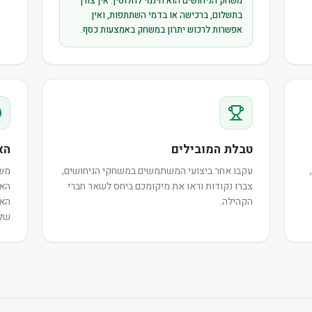
משחק הניחושים הוא חינמי לחלוטין. אין צורך
בתשלום, ברכישה או בדמי השתתפות, ואין
אפשרות לרכוש יתרון במשחק באמצעות כסף.
טבלת המובילים
הא
עקבו אחר ביצועי המשתמשים במשחקי הניחושים,
משת
צברו נקודות וראו את מיקומכם ביחס לשאר חברי
האי
הקהילה.
האו
שלה