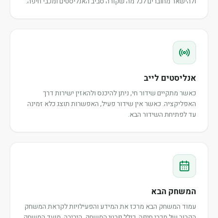
ולהישאר מחוברים לכל מה שקורה סביב האנליסטים ומכבי חיפה.
אנליסטים לייב
כאשר מתקיים שידור חי, ניתן להיכנס ולהאזין ישירות דרך
האפליקציה. כאשר אין שידור פעיל, האפשרות תוצג כלא זמינה
עד לפתיחת השידור הבא.
המשחק הבא
עמוד המשחק הבא מרכז את המידע והפעילויות לקראת המשחק
הקרוב של מכבי חיפה, כולל פרטי המשחק, היריבה, מועד המשחק