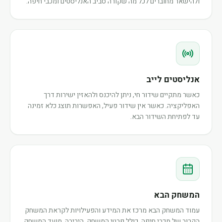
ולהישאר מחוברים לכל מה שקורה סביב האנליסטים ומכבי חיפה.
אנליסטים לייב
כאשר מתקיים שידור חי, ניתן להיכנס ולהאזין ישירות דרך
האפליקציה. כאשר אין שידור פעיל, האפשרות תוצג כלא זמינה
עד לפתיחת השידור הבא.
המשחק הבא
עמוד המשחק הבא מרכז את המידע והפעילויות לקראת המשחק
הקרוב של מכבי חיפה, כולל פרטי המשחק, היריבה, מועד המשחק