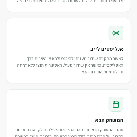
ולהישאר מחוברים לכל מה שקורה סביב האנליסטים ומכבי חיפה.
אנליסטים לייב
כאשר מתקיים שידור חי, ניתן להיכנס ולהאזין ישירות דרך
האפליקציה. כאשר אין שידור פעיל, האפשרות תוצג כלא זמינה
עד לפתיחת השידור הבא.
המשחק הבא
עמוד המשחק הבא מרכז את המידע והפעילויות לקראת המשחק
הקרוב של מכבי חיפה, כולל פרטי המשחק, היריבה, מועד המשחק