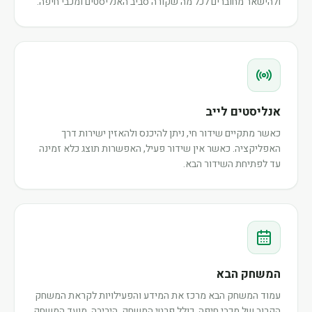
ולהישאר מחוברים לכל מה שקורה סביב האנליסטים ומכבי חיפה.
אנליסטים לייב
כאשר מתקיים שידור חי, ניתן להיכנס ולהאזין ישירות דרך
האפליקציה. כאשר אין שידור פעיל, האפשרות תוצג כלא זמינה
עד לפתיחת השידור הבא.
המשחק הבא
עמוד המשחק הבא מרכז את המידע והפעילויות לקראת המשחק
הקרוב של מכבי חיפה, כולל פרטי המשחק, היריבה, מועד המשחק