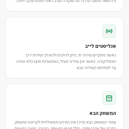
ולהישאר מחוברים לכל מה שקורה סביב האנליסטים ומכבי חיפה.
אנליסטים לייב
כאשר מתקיים שידור חי, ניתן להיכנס ולהאזין ישירות דרך
האפליקציה. כאשר אין שידור פעיל, האפשרות תוצג כלא זמינה
עד לפתיחת השידור הבא.
המשחק הבא
עמוד המשחק הבא מרכז את המידע והפעילויות לקראת המשחק
הקרוב של מכבי חיפה, כולל פרטי המשחק, היריבה, מועד המשחק