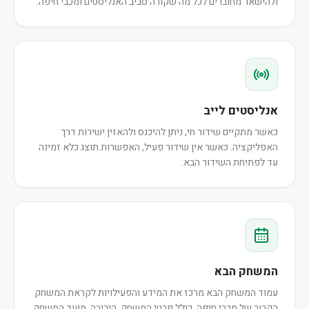
ולהישאר מחוברים לכל מה שקורה סביב האנליסטים ומכבי חיפה.
אנליסטים לייב
כאשר מתקיים שידור חי, ניתן להיכנס ולהאזין ישירות דרך
האפליקציה. כאשר אין שידור פעיל, האפשרות תוצג כלא זמינה
עד לפתיחת השידור הבא.
המשחק הבא
עמוד המשחק הבא מרכז את המידע והפעילויות לקראת המשחק
הקרוב של מכבי חיפה, כולל פרטי המשחק, היריבה, מועד המשחק