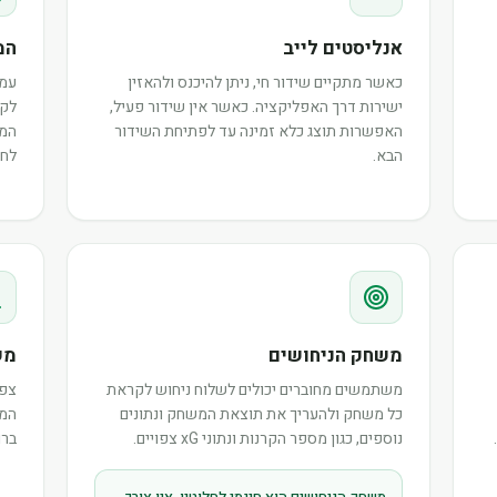
אנליסטים לייב
המ
כאשר מתקיים שידור חי, ניתן להיכנס ולהאזין
עמו
ישירות דרך האפליקציה. כאשר אין שידור פעיל,
לקר
האפשרות תוצג כלא זמינה עד לפתיחת השידור
המש
הבא.
לחב
משחק הניחושים
מש
משתמשים מחוברים יכולים לשלוח ניחוש לקראת
צפו
כל משחק ולהעריך את תוצאת המשחק ונתונים
המר
נוספים, כגון מספר הקרנות ונתוני xG צפויים.
ברו