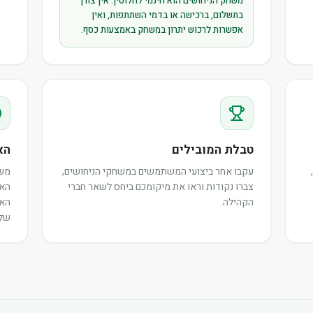
משחק הניחושים הוא חינמי לחלוטין. אין צורך
בתשלום, ברכישה או בדמי השתתפות, ואין
אפשרות לרכוש יתרון במשחק באמצעות כסף.
טבלת המובילים
הא
עקבו אחר ביצועי המשתמשים במשחקי הניחושים,
משת
צברו נקודות וראו את מיקומכם ביחס לשאר חברי
האי
הקהילה.
האו
שלה