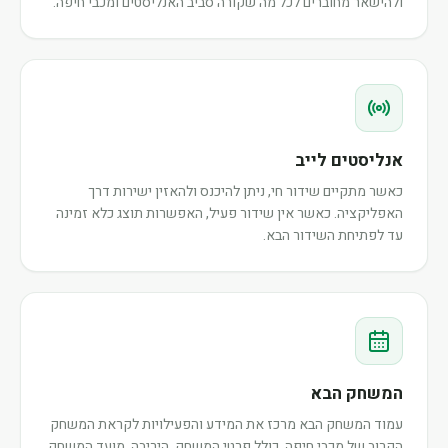
ולהישאר מחוברים לכל מה שקורה סביב האנליסטים ומכבי חיפה.
אנליסטים לייב
כאשר מתקיים שידור חי, ניתן להיכנס ולהאזין ישירות דרך
האפליקציה. כאשר אין שידור פעיל, האפשרות תוצג כלא זמינה
עד לפתיחת השידור הבא.
המשחק הבא
עמוד המשחק הבא מרכז את המידע והפעילויות לקראת המשחק
הקרוב של מכבי חיפה, כולל פרטי המשחק, היריבה, מועד המשחק