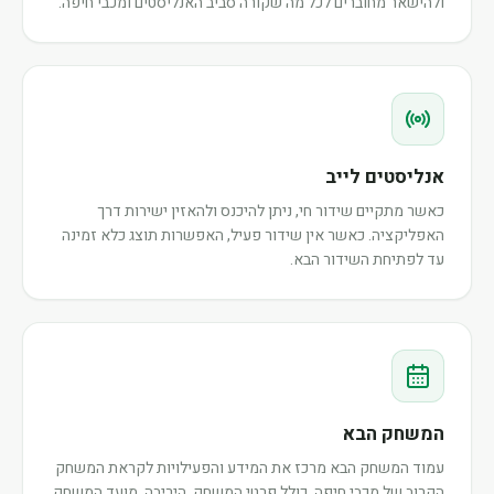
ולהישאר מחוברים לכל מה שקורה סביב האנליסטים ומכבי חיפה.
אנליסטים לייב
כאשר מתקיים שידור חי, ניתן להיכנס ולהאזין ישירות דרך
האפליקציה. כאשר אין שידור פעיל, האפשרות תוצג כלא זמינה
עד לפתיחת השידור הבא.
המשחק הבא
עמוד המשחק הבא מרכז את המידע והפעילויות לקראת המשחק
הקרוב של מכבי חיפה, כולל פרטי המשחק, היריבה, מועד המשחק