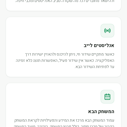
ולהישאר מחוברים לכל מה שקורה סביב האנליסטים ומכבי חיפה.
אנליסטים לייב
כאשר מתקיים שידור חי, ניתן להיכנס ולהאזין ישירות דרך
האפליקציה. כאשר אין שידור פעיל, האפשרות תוצג כלא זמינה
עד לפתיחת השידור הבא.
המשחק הבא
עמוד המשחק הבא מרכז את המידע והפעילויות לקראת המשחק
הקרוב של מכבי חיפה, כולל פרטי המשחק, היריבה, מועד המשחק