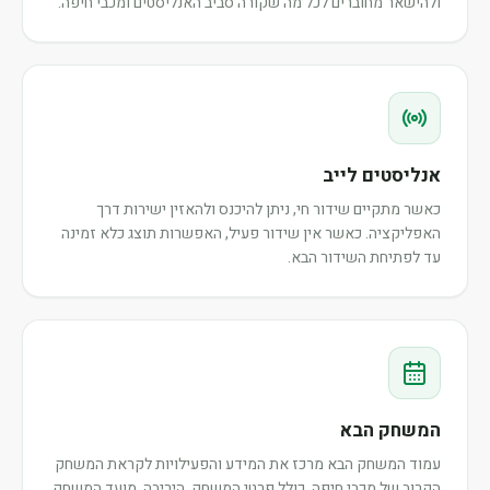
ולהישאר מחוברים לכל מה שקורה סביב האנליסטים ומכבי חיפה.
אנליסטים לייב
כאשר מתקיים שידור חי, ניתן להיכנס ולהאזין ישירות דרך
האפליקציה. כאשר אין שידור פעיל, האפשרות תוצג כלא זמינה
עד לפתיחת השידור הבא.
המשחק הבא
עמוד המשחק הבא מרכז את המידע והפעילויות לקראת המשחק
הקרוב של מכבי חיפה, כולל פרטי המשחק, היריבה, מועד המשחק