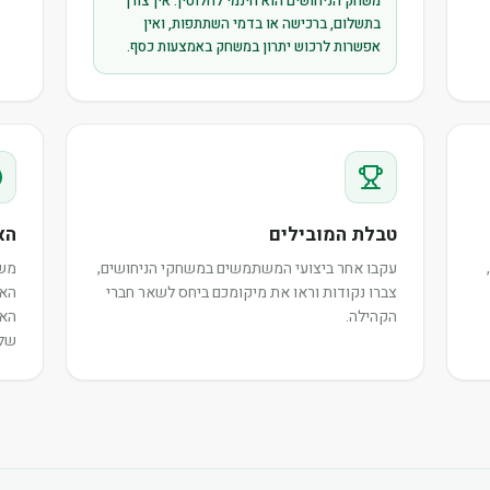
משחק הניחושים הוא חינמי לחלוטין. אין צורך
בתשלום, ברכישה או בדמי השתתפות, ואין
אפשרות לרכוש יתרון במשחק באמצעות כסף.
טבלת המובילים
הא
עקבו אחר ביצועי המשתמשים במשחקי הניחושים,
משת
צברו נקודות וראו את מיקומכם ביחס לשאר חברי
האי
הקהילה.
האו
שלה