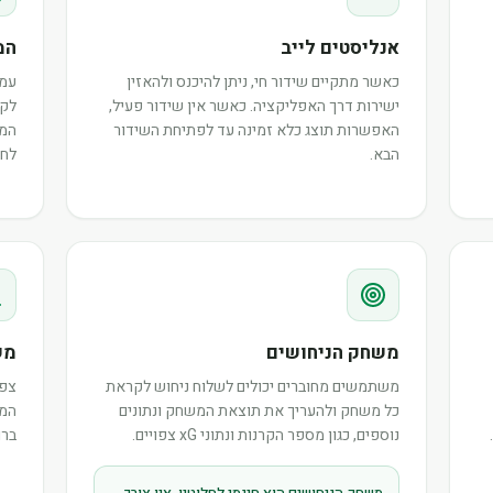
אנליסטים לייב
המ
כאשר מתקיים שידור חי, ניתן להיכנס ולהאזין
עמו
ישירות דרך האפליקציה. כאשר אין שידור פעיל,
לקר
האפשרות תוצג כלא זמינה עד לפתיחת השידור
המש
הבא.
לחב
משחק הניחושים
מש
משתמשים מחוברים יכולים לשלוח ניחוש לקראת
צפו
כל משחק ולהעריך את תוצאת המשחק ונתונים
המר
נוספים, כגון מספר הקרנות ונתוני xG צפויים.
ברו