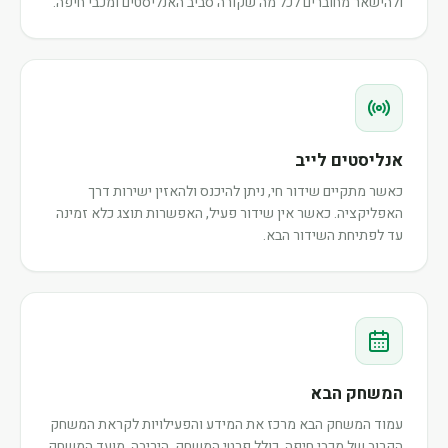
ולהישאר מחוברים לכל מה שקורה סביב האנליסטים ומכבי חיפה.
אנליסטים לייב
כאשר מתקיים שידור חי, ניתן להיכנס ולהאזין ישירות דרך
האפליקציה. כאשר אין שידור פעיל, האפשרות תוצג כלא זמינה
עד לפתיחת השידור הבא.
המשחק הבא
עמוד המשחק הבא מרכז את המידע והפעילויות לקראת המשחק
הקרוב של מכבי חיפה, כולל פרטי המשחק, היריבה, מועד המשחק