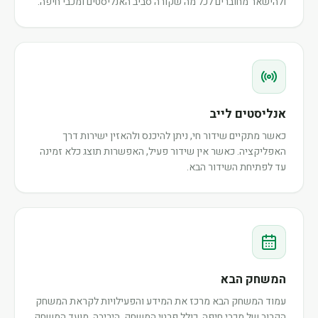
ולהישאר מחוברים לכל מה שקורה סביב האנליסטים ומכבי חיפה.
אנליסטים לייב
כאשר מתקיים שידור חי, ניתן להיכנס ולהאזין ישירות דרך
האפליקציה. כאשר אין שידור פעיל, האפשרות תוצג כלא זמינה
עד לפתיחת השידור הבא.
המשחק הבא
עמוד המשחק הבא מרכז את המידע והפעילויות לקראת המשחק
הקרוב של מכבי חיפה, כולל פרטי המשחק, היריבה, מועד המשחק