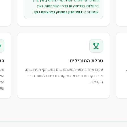
משחק הניחושים הוא חינמי לחלוטין. אין צורך
בתשלום, ברכישה או בדמי השתתפות, ואין
אפשרות לרכוש יתרון במשחק באמצעות כסף.
טבלת המובילים
הא
עקבו אחר ביצועי המשתמשים במשחקי הניחושים,
משת
צברו נקודות וראו את מיקומכם ביחס לשאר חברי
האי
הקהילה.
האו
שלה