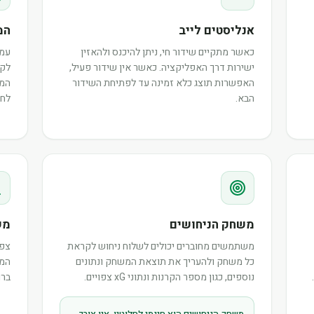
אנליסטים לייב
המ
כאשר מתקיים שידור חי, ניתן להיכנס ולהאזין
עמו
ישירות דרך האפליקציה. כאשר אין שידור פעיל,
לקר
האפשרות תוצג כלא זמינה עד לפתיחת השידור
המש
הבא.
לחב
משחק הניחושים
מש
משתמשים מחוברים יכולים לשלוח ניחוש לקראת
צפו
כל משחק ולהעריך את תוצאת המשחק ונתונים
המר
נוספים, כגון מספר הקרנות ונתוני xG צפויים.
ברו