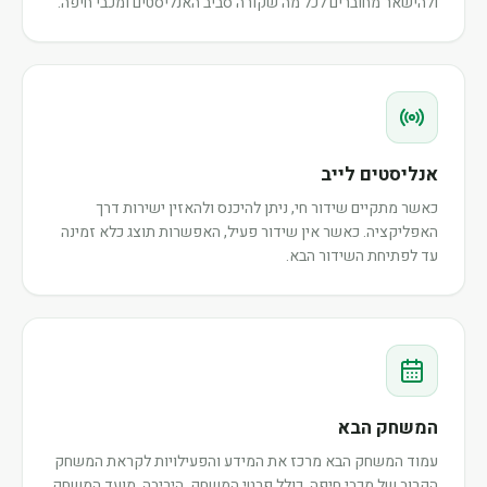
ולהישאר מחוברים לכל מה שקורה סביב האנליסטים ומכבי חיפה.
אנליסטים לייב
כאשר מתקיים שידור חי, ניתן להיכנס ולהאזין ישירות דרך
האפליקציה. כאשר אין שידור פעיל, האפשרות תוצג כלא זמינה
עד לפתיחת השידור הבא.
המשחק הבא
עמוד המשחק הבא מרכז את המידע והפעילויות לקראת המשחק
הקרוב של מכבי חיפה, כולל פרטי המשחק, היריבה, מועד המשחק