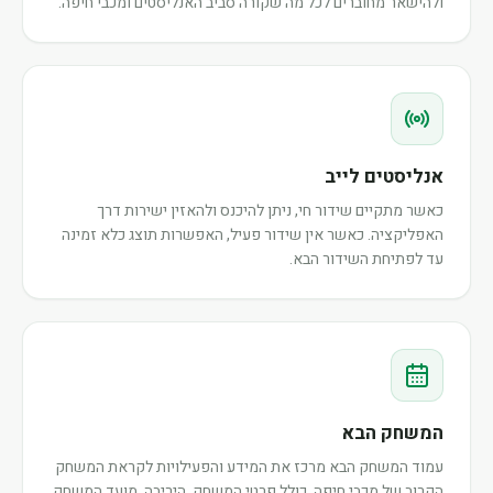
ולהישאר מחוברים לכל מה שקורה סביב האנליסטים ומכבי חיפה.
אנליסטים לייב
כאשר מתקיים שידור חי, ניתן להיכנס ולהאזין ישירות דרך
האפליקציה. כאשר אין שידור פעיל, האפשרות תוצג כלא זמינה
עד לפתיחת השידור הבא.
המשחק הבא
עמוד המשחק הבא מרכז את המידע והפעילויות לקראת המשחק
הקרוב של מכבי חיפה, כולל פרטי המשחק, היריבה, מועד המשחק