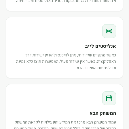
ולהישאר מחוברים לכל מה שקורה סביב האנליסטים ומכבי חיפה.
אנליסטים לייב
כאשר מתקיים שידור חי, ניתן להיכנס ולהאזין ישירות דרך
האפליקציה. כאשר אין שידור פעיל, האפשרות תוצג כלא זמינה
עד לפתיחת השידור הבא.
המשחק הבא
עמוד המשחק הבא מרכז את המידע והפעילויות לקראת המשחק
הקרוב של מכבי חיפה, כולל פרטי המשחק, היריבה, מועד המשחק