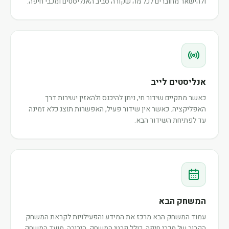
ולהישאר מחוברים לכל מה שקורה סביב האנליסטים ומכבי חיפה.
אנליסטים לייב
כאשר מתקיים שידור חי, ניתן להיכנס ולהאזין ישירות דרך
האפליקציה. כאשר אין שידור פעיל, האפשרות תוצג כלא זמינה
עד לפתיחת השידור הבא.
המשחק הבא
עמוד המשחק הבא מרכז את המידע והפעילויות לקראת המשחק
הקרוב של מכבי חיפה, כולל פרטי המשחק, היריבה, מועד המשחק