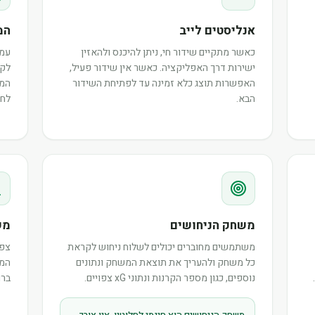
אנליסטים לייב
המ
כאשר מתקיים שידור חי, ניתן להיכנס ולהאזין
עמו
ישירות דרך האפליקציה. כאשר אין שידור פעיל,
לקר
האפשרות תוצג כלא זמינה עד לפתיחת השידור
המש
הבא.
לחב
משחק הניחושים
מש
משתמשים מחוברים יכולים לשלוח ניחוש לקראת
צפו
כל משחק ולהעריך את תוצאת המשחק ונתונים
המר
נוספים, כגון מספר הקרנות ונתוני xG צפויים.
ברו