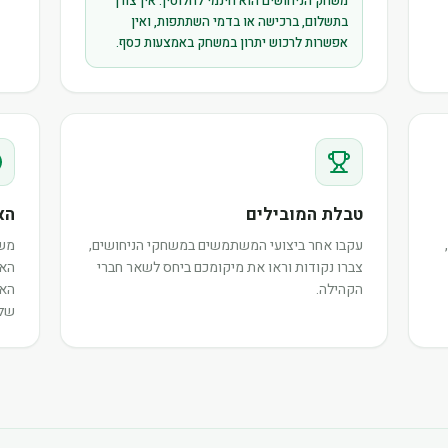
משחק הניחושים הוא חינמי לחלוטין. אין צורך
בתשלום, ברכישה או בדמי השתתפות, ואין
אפשרות לרכוש יתרון במשחק באמצעות כסף.
טבלת המובילים
הא
עקבו אחר ביצועי המשתמשים במשחקי הניחושים,
משת
צברו נקודות וראו את מיקומכם ביחס לשאר חברי
האי
הקהילה.
האו
שלה