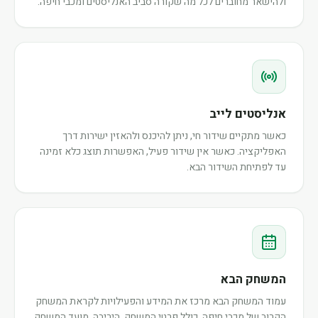
ולהישאר מחוברים לכל מה שקורה סביב האנליסטים ומכבי חיפה.
אנליסטים לייב
כאשר מתקיים שידור חי, ניתן להיכנס ולהאזין ישירות דרך
האפליקציה. כאשר אין שידור פעיל, האפשרות תוצג כלא זמינה
עד לפתיחת השידור הבא.
המשחק הבא
עמוד המשחק הבא מרכז את המידע והפעילויות לקראת המשחק
הקרוב של מכבי חיפה, כולל פרטי המשחק, היריבה, מועד המשחק