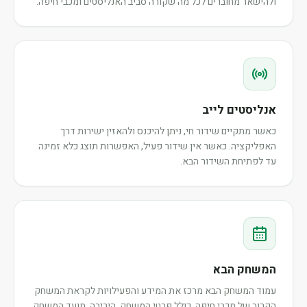
ולהישאר מחוברים לכל מה שקורה סביב האנליסטים ומכבי חיפה.
אנליסטים לייב
כאשר מתקיים שידור חי, ניתן להיכנס ולהאזין ישירות דרך
האפליקציה. כאשר אין שידור פעיל, האפשרות תוצג כלא זמינה
עד לפתיחת השידור הבא.
המשחק הבא
עמוד המשחק הבא מרכז את המידע והפעילויות לקראת המשחק
הקרוב של מכבי חיפה, כולל פרטי המשחק, היריבה, מועד המשחק