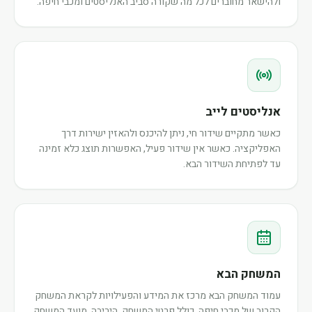
ולהישאר מחוברים לכל מה שקורה סביב האנליסטים ומכבי חיפה.
אנליסטים לייב
כאשר מתקיים שידור חי, ניתן להיכנס ולהאזין ישירות דרך
האפליקציה. כאשר אין שידור פעיל, האפשרות תוצג כלא זמינה
עד לפתיחת השידור הבא.
המשחק הבא
עמוד המשחק הבא מרכז את המידע והפעילויות לקראת המשחק
הקרוב של מכבי חיפה, כולל פרטי המשחק, היריבה, מועד המשחק