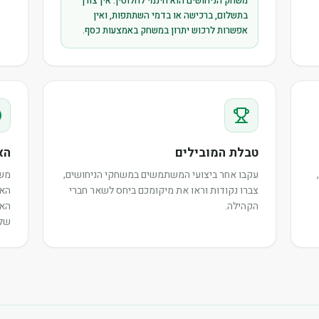
משחק הניחושים הוא חינמי לחלוטין. אין צורך
בתשלום, ברכישה או בדמי השתתפות, ואין
אפשרות לרכוש יתרון במשחק באמצעות כסף.
טבלת המובילים
הא
עקבו אחר ביצועי המשתמשים במשחקי הניחושים,
משת
צברו נקודות וראו את מיקומכם ביחס לשאר חברי
האי
הקהילה.
האו
שלה