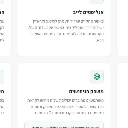
אנליסטים לייב
המ
כאשר מתקיים שידור חי, ניתן להיכנס ולהאזין
עמו
ישירות דרך האפליקציה. כאשר אין שידור פעיל,
לקר
האפשרות תוצג כלא זמינה עד לפתיחת השידור
המש
הבא.
לחב
משחק הניחושים
מש
משתמשים מחוברים יכולים לשלוח ניחוש לקראת
צפו
כל משחק ולהעריך את תוצאת המשחק ונתונים
המר
נוספים, כגון מספר הקרנות ונתוני xG צפויים.
ברו