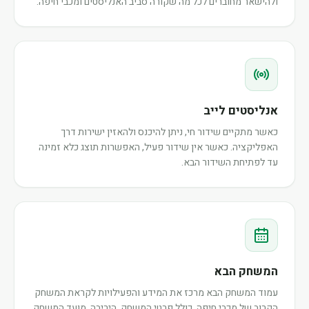
ולהישאר מחוברים לכל מה שקורה סביב האנליסטים ומכבי חיפה.
אנליסטים לייב
כאשר מתקיים שידור חי, ניתן להיכנס ולהאזין ישירות דרך
האפליקציה. כאשר אין שידור פעיל, האפשרות תוצג כלא זמינה
עד לפתיחת השידור הבא.
המשחק הבא
עמוד המשחק הבא מרכז את המידע והפעילויות לקראת המשחק
הקרוב של מכבי חיפה, כולל פרטי המשחק, היריבה, מועד המשחק