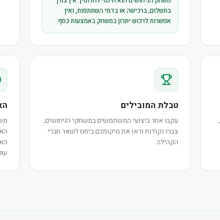
משחק הניחושים הוא חינמי לחלוטין. אין צורך
בתשלום, ברכישה או בדמי השתתפות, ואין
אפשרות לרכוש יתרון במשחק באמצעות כסף.
טבלת המובילים
הא
עקבו אחר ביצועי המשתמשים במשחקי הניחושים,
משת
צברו נקודות וראו את מיקומכם ביחס לשאר חברי
האי
הקהילה.
האו
שלה