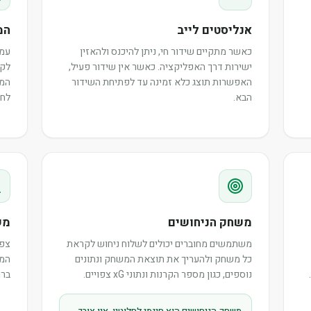
אנליסטים לייב
המ
כאשר מתקיים שידור חי, ניתן להיכנס ולהאזין
עמו
ישירות דרך האפליקציה. כאשר אין שידור פעיל,
לקר
האפשרות תוצג כלא זמינה עד לפתיחת השידור
המש
הבא.
לחב
משחק הניחושים
מש
משתמשים מחוברים יכולים לשלוח ניחוש לקראת
צפו
כל משחק ולהעריך את תוצאת המשחק ונתונים
המר
נוספים, כגון מספר הקרנות ונתוני xG צפויים.
ברו