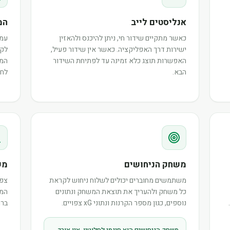
אנליסטים לייב
המ
כאשר מתקיים שידור חי, ניתן להיכנס ולהאזין
עמו
ישירות דרך האפליקציה. כאשר אין שידור פעיל,
לקר
האפשרות תוצג כלא זמינה עד לפתיחת השידור
המש
הבא.
לחב
משחק הניחושים
מש
משתמשים מחוברים יכולים לשלוח ניחוש לקראת
צפו
כל משחק ולהעריך את תוצאת המשחק ונתונים
המר
נוספים, כגון מספר הקרנות ונתוני xG צפויים.
ברו