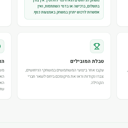
משחק הניחושים הוא חינמי לחלוטין. אין צורך
בתשלום, ברכישה או בדמי השתתפות, ואין
אפשרות לרכוש יתרון במשחק באמצעות כסף.
טבלת המובילים
הא
עקבו אחר ביצועי המשתמשים במשחקי הניחושים,
משת
צברו נקודות וראו את מיקומכם ביחס לשאר חברי
האי
הקהילה.
האו
שלה