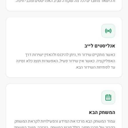
ולהישאר מחוברים לכל מה שקורה סביב האנליסטים ומכבי חיפה.
אנליסטים לייב
כאשר מתקיים שידור חי, ניתן להיכנס ולהאזין ישירות דרך
האפליקציה. כאשר אין שידור פעיל, האפשרות תוצג כלא זמינה
עד לפתיחת השידור הבא.
המשחק הבא
עמוד המשחק הבא מרכז את המידע והפעילויות לקראת המשחק
הקרוב של מכבי חיפה, כולל פרטי המשחק, היריבה, מועד המשחק