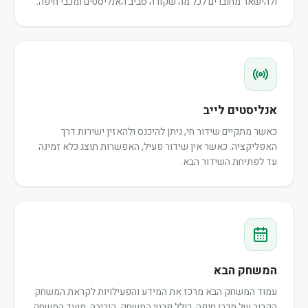
ולהישאר מחוברים לכל מה שקורה סביב האנליסטים ומכבי חיפה.
אנליסטים לייב
כאשר מתקיים שידור חי, ניתן להיכנס ולהאזין ישירות דרך
האפליקציה. כאשר אין שידור פעיל, האפשרות תוצג כלא זמינה
עד לפתיחת השידור הבא.
המשחק הבא
עמוד המשחק הבא מרכז את המידע והפעילויות לקראת המשחק
הקרוב של מכבי חיפה, כולל פרטי המשחק, היריבה, מועד המשחק