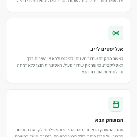
ולהישאר מחוברים לכל מה שקורה סביב האנליסטים ומכבי חיפה.
אנליסטים לייב
כאשר מתקיים שידור חי, ניתן להיכנס ולהאזין ישירות דרך
האפליקציה. כאשר אין שידור פעיל, האפשרות תוצג כלא זמינה
עד לפתיחת השידור הבא.
המשחק הבא
עמוד המשחק הבא מרכז את המידע והפעילויות לקראת המשחק
הקרוב של מכבי חיפה, כולל פרטי המשחק, היריבה, מועד המשחק