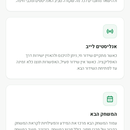
ולהישאר מחוברים לכל מה שקורה סביב האנליסטים ומכבי חיפה.
אנליסטים לייב
כאשר מתקיים שידור חי, ניתן להיכנס ולהאזין ישירות דרך
האפליקציה. כאשר אין שידור פעיל, האפשרות תוצג כלא זמינה
עד לפתיחת השידור הבא.
המשחק הבא
עמוד המשחק הבא מרכז את המידע והפעילויות לקראת המשחק
הקרוב של מכבי חיפה, כולל פרטי המשחק, היריבה, מועד המשחק