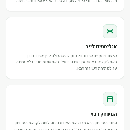
ולהישאר מחוברים לכל מה שקורה סביב האנליסטים ומכבי חיפה.
אנליסטים לייב
כאשר מתקיים שידור חי, ניתן להיכנס ולהאזין ישירות דרך
האפליקציה. כאשר אין שידור פעיל, האפשרות תוצג כלא זמינה
עד לפתיחת השידור הבא.
המשחק הבא
עמוד המשחק הבא מרכז את המידע והפעילויות לקראת המשחק
הקרוב של מכבי חיפה, כולל פרטי המשחק, היריבה, מועד המשחק