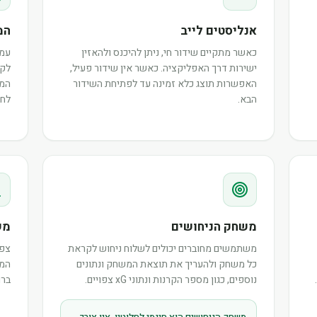
אנליסטים לייב
המ
כאשר מתקיים שידור חי, ניתן להיכנס ולהאזין
עמו
ישירות דרך האפליקציה. כאשר אין שידור פעיל,
לקר
האפשרות תוצג כלא זמינה עד לפתיחת השידור
המש
הבא.
לחב
משחק הניחושים
מש
משתמשים מחוברים יכולים לשלוח ניחוש לקראת
צפו
כל משחק ולהעריך את תוצאת המשחק ונתונים
המר
נוספים, כגון מספר הקרנות ונתוני xG צפויים.
ברו