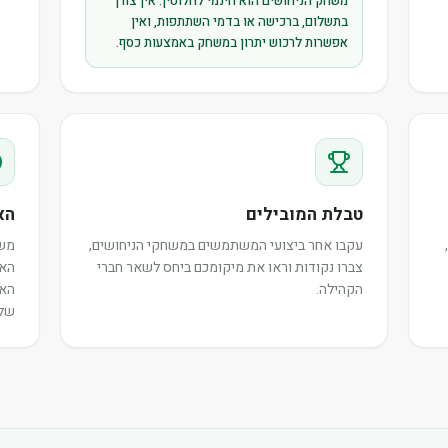
משחק הניחושים הוא חינמי לחלוטין. אין צורך
בתשלום, ברכישה או בדמי השתתפות, ואין
אפשרות לרכוש יתרון במשחק באמצעות כסף.
טבלת המובילים
הא
עקבו אחר ביצועי המשתמשים במשחקי הניחושים,
משת
צברו נקודות וראו את מיקומכם ביחס לשאר חברי
האי
הקהילה.
האו
שלה